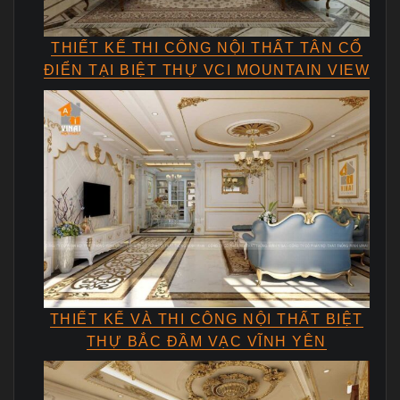
THIẾT KẾ THI CÔNG NỘI THẤT TÂN CỔ
ĐIỂN TẠI BIỆT THỰ VCI MOUNTAIN VIEW
THIẾT KẾ VÀ THI CÔNG NỘI THẤT BIỆT
THỰ BẮC ĐẦM VẠC VĨNH YÊN