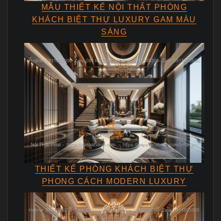
MẪU THIẾT KẾ NỘI THẤT PHÒNG
KHÁCH BIỆT THỰ LUXURY GAM MÀU
SÁNG
THIẾT KẾ PHÒNG KHÁCH BIỆT THỰ
PHONG CÁCH MODERN LUXURY