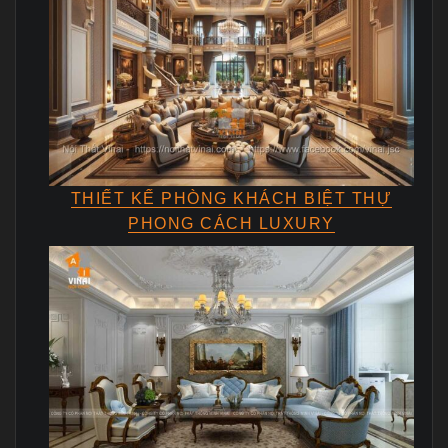
THIẾT KẾ PHÒNG KHÁCH BIỆT THỰ
PHONG CÁCH LUXURY