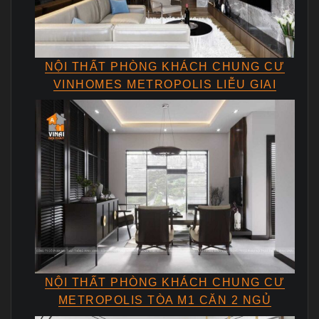
NỘI THẤT PHÒNG KHÁCH CHUNG CƯ
VINHOMES METROPOLIS LIỄU GIAI
NỘI THẤT PHÒNG KHÁCH CHUNG CƯ
METROPOLIS TÒA M1 CĂN 2 NGỦ