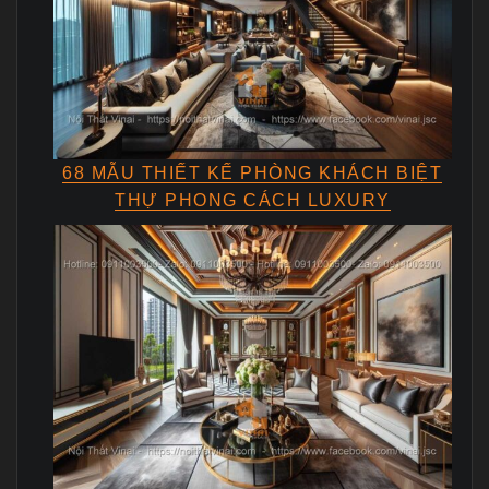
68 MẪU THIẾT KẾ PHÒNG KHÁCH BIỆT
THỰ PHONG CÁCH LUXURY