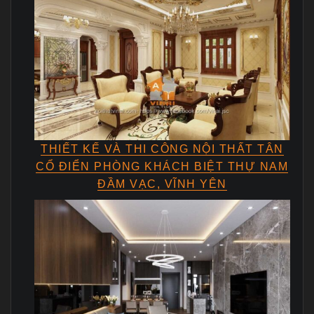
THIẾT KẾ VÀ THI CÔNG NỘI THẤT TÂN
CỔ ĐIỂN PHÒNG KHÁCH BIỆT THỰ NAM
ĐẦM VẠC, VĨNH YÊN