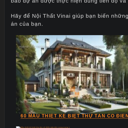
bảo dự án được thực hiện đúng tiến độ và 
Hãy để Nội Thất Vinai giúp bạn biến những
án của bạn.
60 MẪU THIẾT KẾ BIỆT THỰ TÂN CỔ ĐIỂ