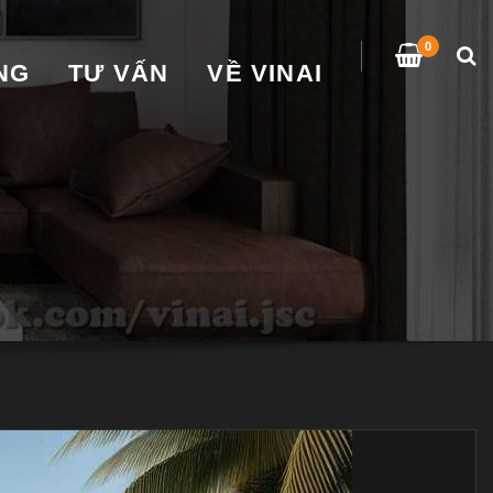
0
̀NG
TƯ VẤN
VỀ VINAI