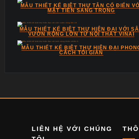
MẪU THIẾT KẾ BIỆT THỰ TÂN CỔ ĐIỂN VỚ
MẶT TIỀN SANG TRỌNG
MẪU THIẾT KẾ BIỆT THỰ HIỆN ĐẠI VỚI S
VƯỜN RỘNG LỚN TỪ NỘI THẤT VINAI
MẪU THIẾT KẾ BIỆT THỰ HIỆN ĐẠI PHON
CÁCH TỐI GIẢN
LIÊN HỆ VỚI CHÚNG
THÔ
TÔI