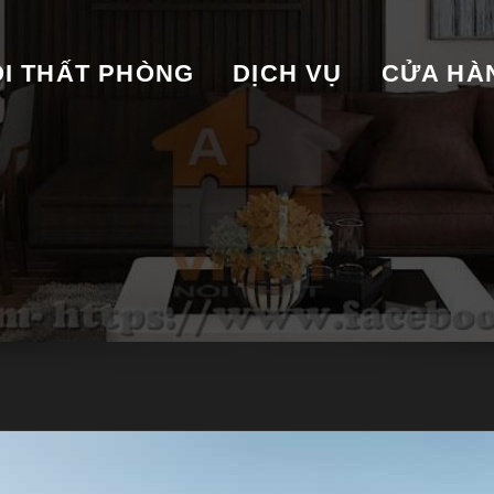
I THẤT PHÒNG
DỊCH VỤ
CỬA HA