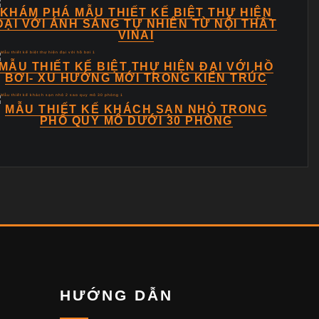
KHÁM PHÁ MẪU THIẾT KẾ BIỆT THỰ HIỆN
ĐẠI VỚI ÁNH SÁNG TỰ NHIÊN TỪ NỘI THẤT
VINAI
MẪU THIẾT KẾ BIỆT THỰ HIỆN ĐẠI VỚI HỒ
BƠI- XU HƯỚNG MỚI TRONG KIẾN TRÚC
MẪU THIẾT KẾ KHÁCH SẠN NHỎ TRONG
PHỐ QUY MÔ DƯỚI 30 PHÒNG
HƯỚNG DẪN