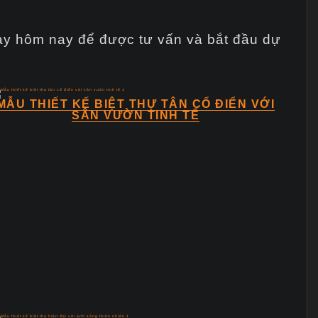
gay hôm nay để được tư vấn và bắt đầu dự
MẪU THIẾT KẾ BIỆT THỰ TÂN CỔ ĐIỂN VỚI
SÂN VƯỜN TINH TẾ