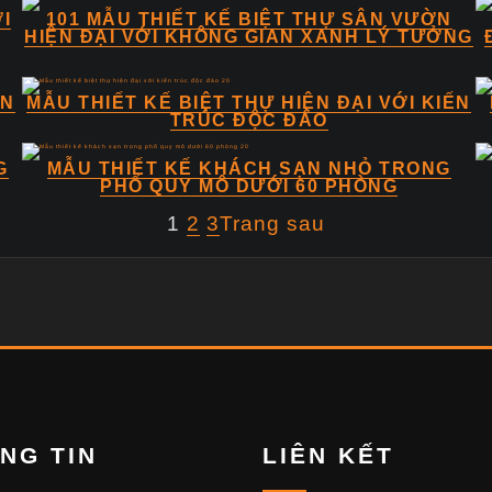
I
101 MẪU THIẾT KẾ BIỆT THỰ SÂN VƯỜN
HIỆN ĐẠI VỚI KHÔNG GIAN XANH LÝ TƯỞNG
ÂN
MẪU THIẾT KẾ BIỆT THỰ HIỆN ĐẠI VỚI KIẾN
TRÚC ĐỘC ĐÁO
G
MẪU THIẾT KẾ KHÁCH SẠN NHỎ TRONG
PHỐ QUY MÔ DƯỚI 60 PHÒNG
1
2
3
Trang sau
NG TIN
LIÊN KẾT