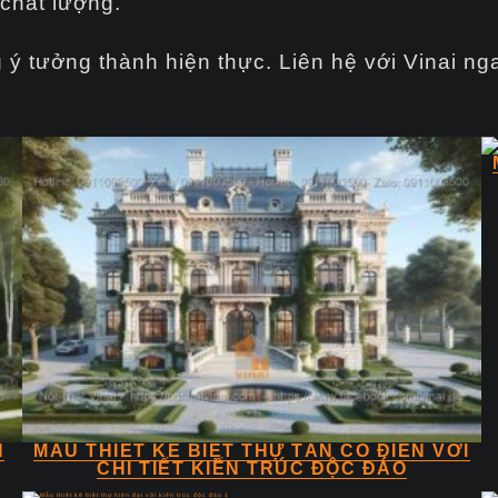
chất lượng.
 ý tưởng thành hiện thực. Liên hệ với Vinai n
N
MẪU THIẾT KẾ BIỆT THỰ TÂN CỔ ĐIỂN VỚI
CHI TIẾT KIẾN TRÚC ĐỘC ĐÁO