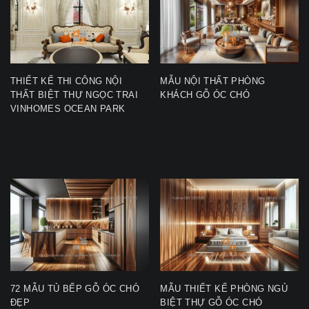
THIẾT KẾ THI CÔNG NỘI
MẪU NỘI THẤT PHÒNG
THẤT BIỆT THỰ NGỌC TRAI
KHÁCH GỖ ÓC CHÓ
VINHOMES OCEAN PARK
72 MẪU TỦ BẾP GỖ ÓC CHÓ
MẪU THIẾT KẾ PHÒNG NGỦ
ĐẸP
BIỆT THỰ GỖ ÓC CHÓ