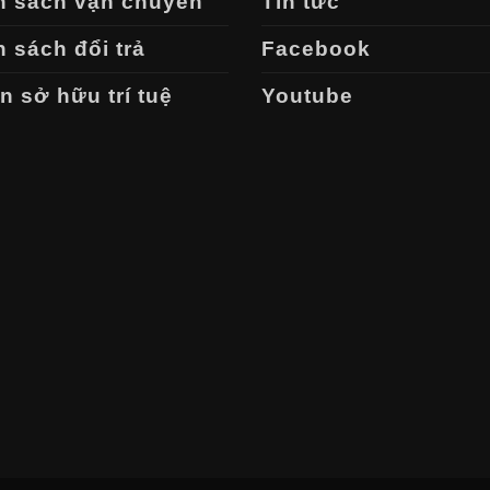
h sách vận chuyển
Tin tức
 sách đổi trả
Facebook
 sở hữu trí tuệ
Youtube