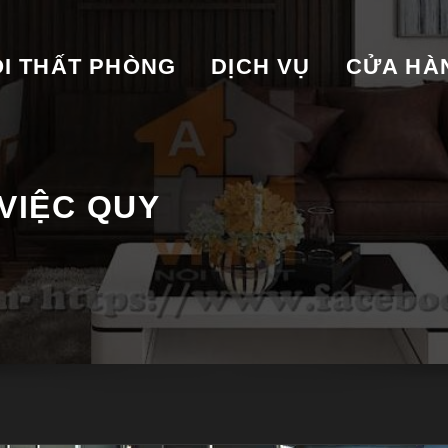
I THẤT PHÒNG
DỊCH VỤ
CỬA HA
VIỆC QUY