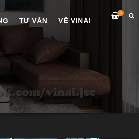
0
̀NG
TƯ VẤN
VỀ VINAI