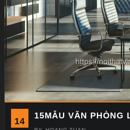
15MẪU VĂN PHÒNG L
14
BY
HOANG TUAN