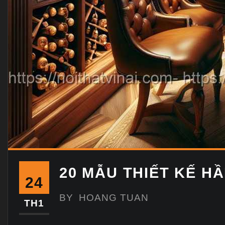
20 MẪU THIẾT KẾ H
24
BY
HOANG TUAN
TH1