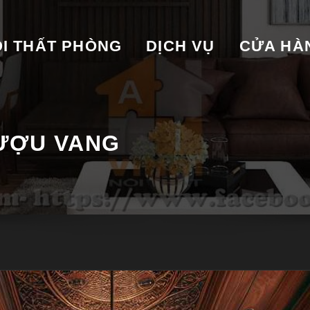
I THẤT PHÒNG
DỊCH VỤ
CỬA HA
RƯỢU VANG