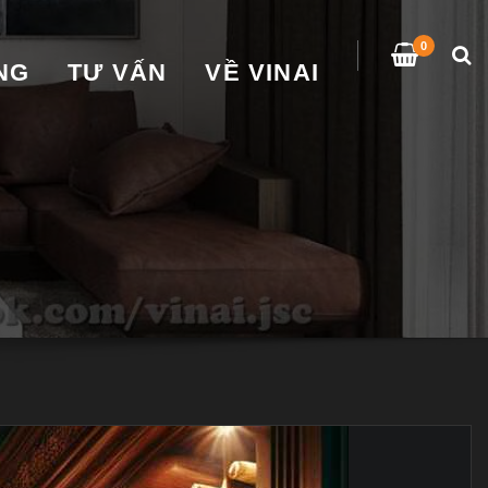
0
̀NG
TƯ VẤN
VỀ VINAI