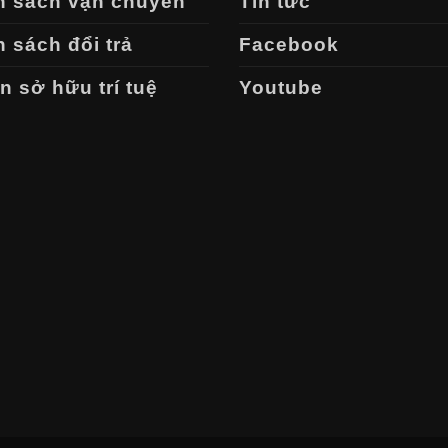
h sách vận chuyển
Tin tức
 sách đổi trả
Facebook
 sở hữu trí tuệ
Youtube