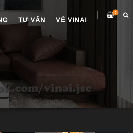
0
̀NG
TƯ VẤN
VỀ VINAI