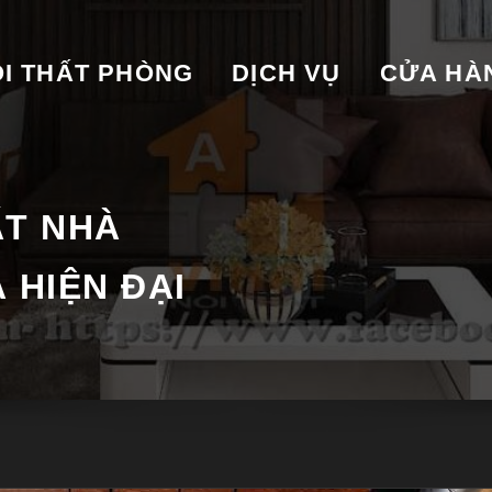
I THẤT PHÒNG
DỊCH VỤ
CỬA HA
ẤT NHÀ
 HIỆN ĐẠI