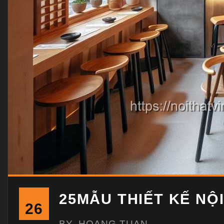
25MẪU THIẾT KẾ NỘ
26
BY
HOANG TUAN