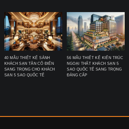
40 MẪU THIẾT KẾ SẢNH
56 MẪU THIẾT KẾ KIẾN TRÚC
KHÁCH SẠN TÂN CỔ ĐIỂN
NGOẠI THẤT KHÁCH SẠN 5
SANG TRỌNG CHO KHÁCH
SAO QUỐC TẾ SANG TRỌNG
SẠN 5 SAO QUỐC TẾ
ĐẲNG CẤP