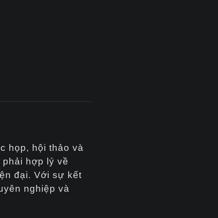
c họp, hội thảo và
 phải hợp lý về
ện đại. Với sự kết
huyên nghiệp và