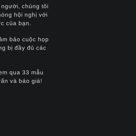
 người, chúng tôi
òng hội nghị với
ức của bạn.
đảm bảo cuộc họp
ng bị đầy đủ các
 Xem qua 33 mẫu
vấn và báo giá!