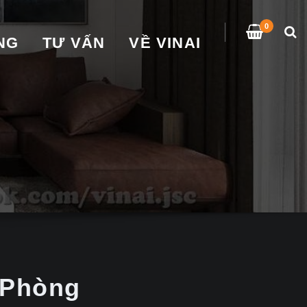
0
̀NG
TƯ VẤN
VỀ VINAI
 Phòng