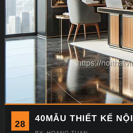
40MẪU THIẾT KẾ NỘ
28
BY
HOANG TUAN