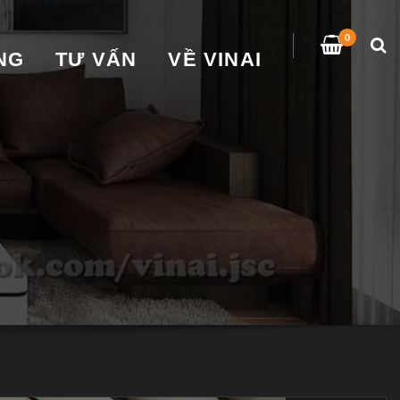
0
̀NG
TƯ VẤN
VỀ VINAI