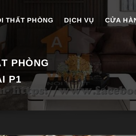
I THẤT PHÒNG
DỊCH VỤ
CỬA HA
ẤT PHÒNG
I P1