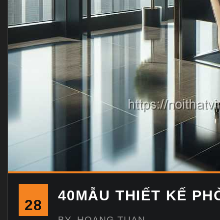
40MẪU THIẾT KẾ P
28
BY
HOANG TUAN