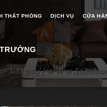
I THẤT PHÒNG
DỊCH VỤ
CỬA HA
 TRƯỞNG