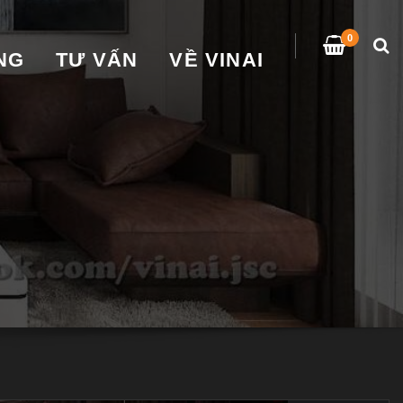
0
̀NG
TƯ VẤN
VỀ VINAI