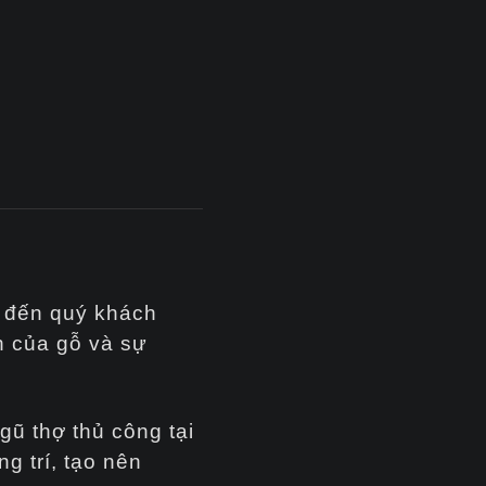
ệu đến quý khách
n của gỗ và sự
gũ thợ thủ công tại
g trí, tạo nên