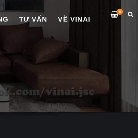
0
̀NG
TƯ VẤN
VỀ VINAI