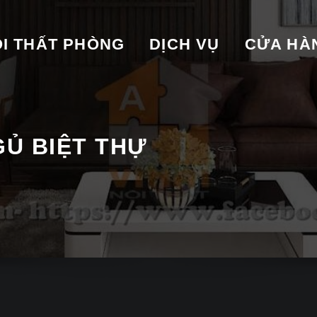
I THẤT PHÒNG
DỊCH VỤ
CỬA HA
GỦ BIỆT THỰ