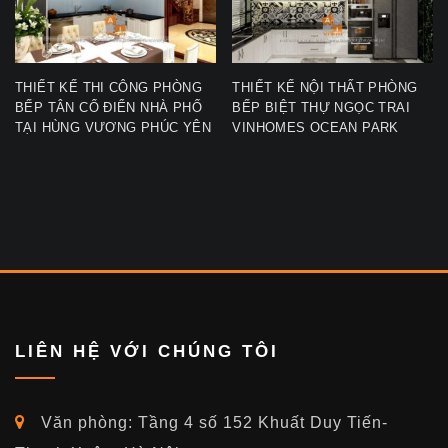
THIẾT KẾ THI CÔNG PHÒNG
THIẾT KẾ NỘI THẤT PHÒNG
BẾP TÂN CỔ ĐIỂN NHÀ PHỐ
BẾP BIỆT THỰ NGỌC TRAI
TẠI HÙNG VƯƠNG PHÚC YÊN
VINHOMES OCEAN PARK
LIÊN HỆ VỚI CHÚNG TÔI
Văn phòng: Tầng 4 số 152 Khuất Duy Tiến-