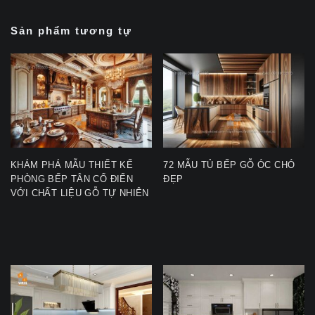
Sản phẩm tương tự
KHÁM PHÁ MẪU THIẾT KẾ
72 MẪU TỦ BẾP GỖ ÓC CHÓ
PHÒNG BẾP TÂN CỔ ĐIỂN
ĐẸP
VỚI CHẤT LIỆU GỖ TỰ NHIÊN