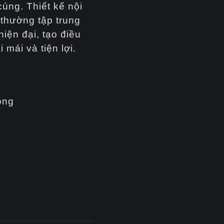
úng. Thiết kế nội
 thường tập trung
iện đại, tạo điều
 mái và tiện lợi.
ông
i