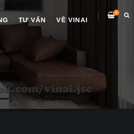
0
̀NG
TƯ VẤN
VỀ VINAI