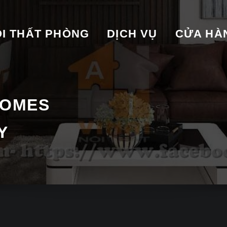
I THẤT PHÒNG
DỊCH VỤ
CỬA HA
HOMES
Y