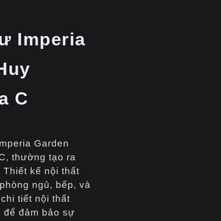
ư Imperia
Huy
a C
 Imperia Garden
, thường tạo ra
 Thiết kế nội thất
phòng ngủ, bếp, và
i tiết nội thất
n để đảm bảo sự