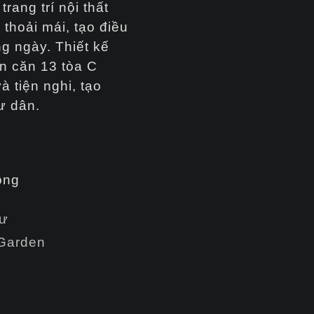
rang trí nội thất
thoải mái, tạo điều
g ngày. Thiết kế
n căn 13 tòa C
 tiện nghi, tạo
ư dân.
ông
cư
 Garden