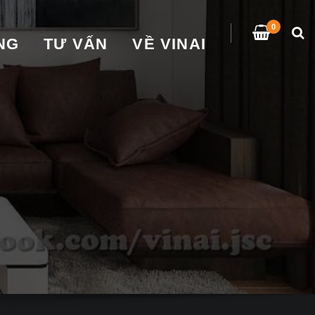
0
̀NG
TƯ VẤN
VỀ VINAI