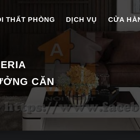
I THẤT PHÒNG
DỊCH VỤ
CỬA HA
PERIA
ƯỞNG CĂN