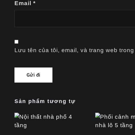
Email
*
Lưu tên của tôi, email, và trang web trong 
Sản phẩm tương tự