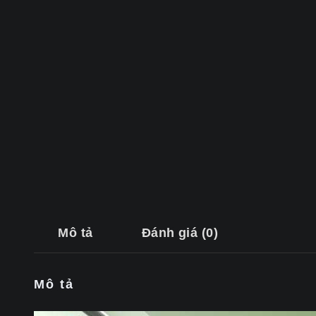
Mô tả
Đánh giá (0)
Mô tả