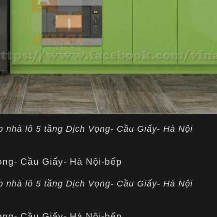
p nhà lô 5 tầng Dịch Vọng- Cầu Giấy- Hà Nội
p nhà lô 5 tầng Dịch Vọng- Cầu Giấy- Hà Nội