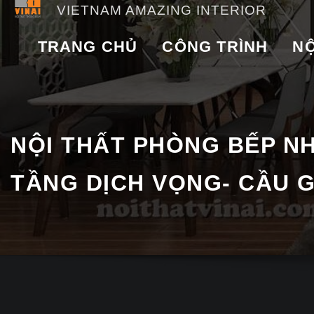
VIETNAM AMAZING INTERIOR
TRANG CHỦ
CÔNG TRÌNH
NỘ
NỘI THẤT PHÒNG BẾP NH
TẦNG DỊCH VỌNG- CẦU G