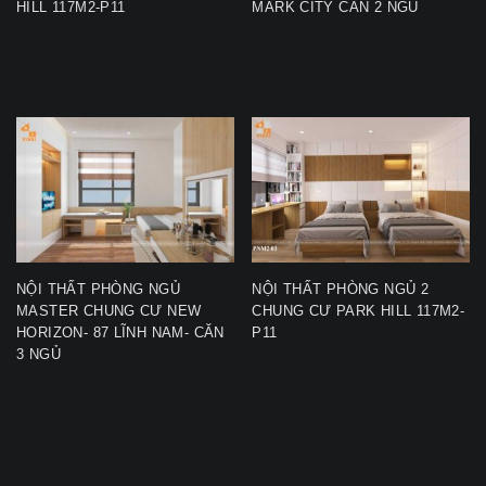
HILL 117M2-P11
MARK CITY CĂN 2 NGỦ
NỘI THẤT PHÒNG NGỦ
NỘI THẤT PHÒNG NGỦ 2
MASTER CHUNG CƯ NEW
CHUNG CƯ PARK HILL 117M2-
HORIZON- 87 LĨNH NAM- CĂN
P11
3 NGỦ