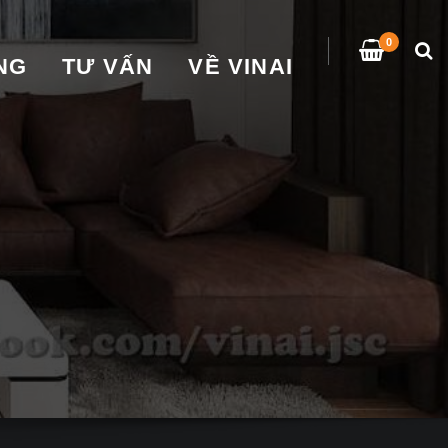
0
̀NG
TƯ VẤN
VỀ VINAI