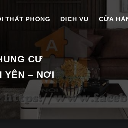
I THẤT PHÒNG
DỊCH VỤ
CỬA HA
HUNG CƯ
 YÊN – NƠI