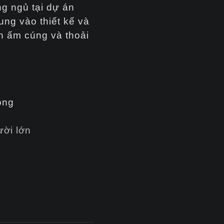
ng ngủ tại dự án
ung vào thiết kế và
an ấm cúng và thoải
ông
ười lớn