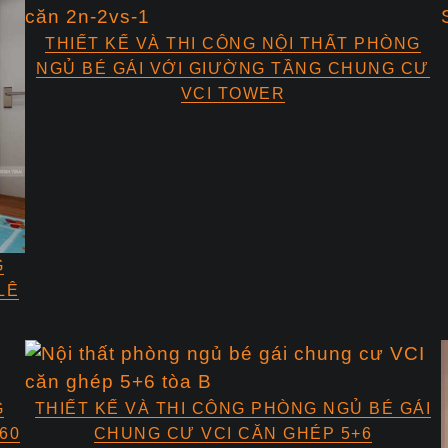
THIẾT KẾ VÀ THI CÔNG NỘI THẤT PHÒNG
NGỦ BÉ GÁI VỚI GIƯỜNG TẦNG CHUNG CƯ
VCI TOWER
G
LÊ
G
THIẾT KẾ VÀ THI CÔNG PHÒNG NGỦ BÉ GÁI
60
CHUNG CƯ VCI CĂN GHÉP 5+6