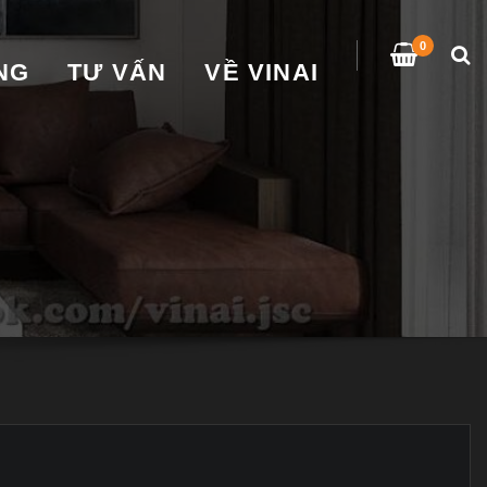
0
̀NG
TƯ VẤN
VỀ VINAI