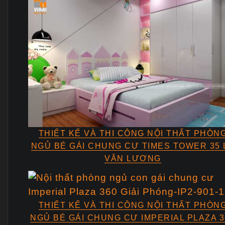
THIẾT KẾ VÀ THI CÔNG NỘI THẤT PHÒN
NGỦ BÉ GÁI CHUNG CƯ TIMES TOWER 35 
VĂN LƯƠNG
THIẾT KẾ VÀ THI CÔNG NỘI THẤT PHÒN
NGỦ BÉ GÁI CHUNG CƯ IMPERIAL PLAZA 3