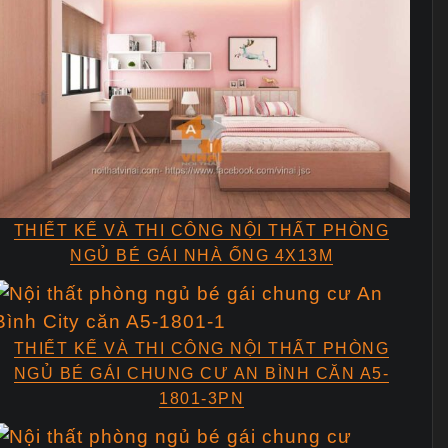
THIẾT KẾ VÀ THI CÔNG NỘI THẤT PHÒNG
NGỦ BÉ GÁI NHÀ ỐNG 4X13M
THIẾT KẾ VÀ THI CÔNG NỘI THẤT PHÒNG
NGỦ BÉ GÁI CHUNG CƯ AN BÌNH CĂN A5-
1801-3PN