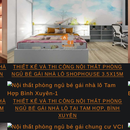
NHÀ
THIẾT KẾ VÀ THI CÔNG NỘI THẤT PHÒNG
ỂN
NGỦ BÉ GÁI NHÀ LÔ SHOPHOUSE 3.5X15M
HÀ
THIẾT KẾ VÀ THI CÔNG NỘI THẤT PHÒNG
ÂM
NGỦ BÉ GÁI NHÀ LÔ TẠI TAM HỢP, BÌNH
XUYÊN