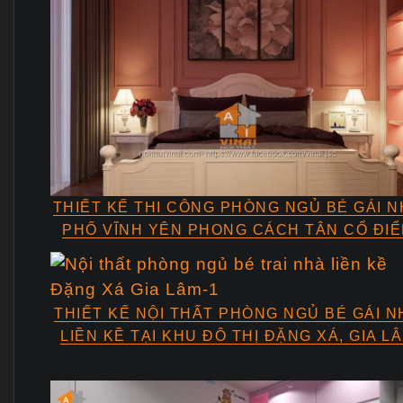
THIẾT KẾ THI CÔNG PHÒNG NGỦ BÉ GÁI 
PHỐ VĨNH YÊN PHONG CÁCH TÂN CỔ ĐI
THIẾT KẾ NỘI THẤT PHÒNG NGỦ BÉ GÁI N
LIỀN KỀ TẠI KHU ĐÔ THỊ ĐẶNG XÁ, GIA L