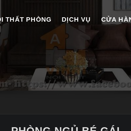
I THẤT PHÒNG
DỊCH VỤ
CỬA HA
PHÒNG NGỦ BÉ GÁI