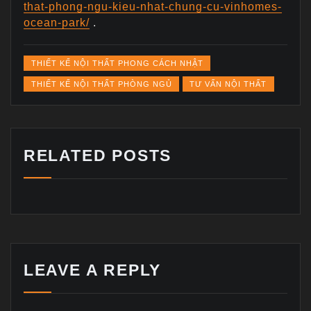
that-phong-ngu-kieu-nhat-chung-cu-vinhomes-
ocean-park/
.
THIẾT KẾ NỘI THẤT PHONG CÁCH NHẬT
THIẾT KẾ NỘI THẤT PHÒNG NGỦ
TƯ VẤN NỘI THẤT
RELATED POSTS
LEAVE A REPLY