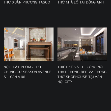
THỰ XUÂN PHƯƠNG TASCO
THỜ NHÀ LÔ TẠI ĐÔNG ANH
NỘI THẤT PHÒNG THỜ
THIẾT KẾ VÀ THI CÔNG NỘI
CHUNG CƯ SEASON AVENUE
THẤT PHÒNG BẾP VÀ PHÒNG
S1- CĂN A101
THỜ SHOPHOUSE TẠI VÂN
HỘI CITY