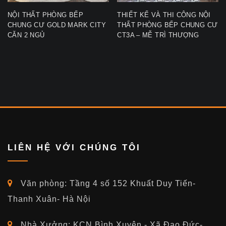
NỘI THẤT PHÒNG BẾP
THIẾT KẾ VÀ THI CÔNG NỘI
CHUNG CƯ GOLD MARK CITY
THẤT PHÒNG BẾP CHUNG CƯ
CĂN 2 NGỦ
CT3A – MỄ TRÌ THƯỢNG
LIÊN HỆ VỚI CHÚNG TÔI
Văn phòng: Tầng 4 số 152 Khuất Duy Tiến-
Thanh Xuân- Hà Nội
Nhà Xưởng: KCN Bình Xuyên - Xã Đạo Đức-