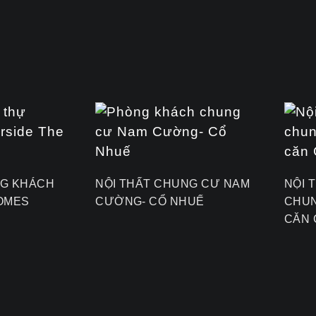
NG KHÁCH
NỘI THẤT CHUNG CƯ NAM
NỘI 
HOMES
CƯỜNG- CỔ NHUẾ
CHU
CĂN 