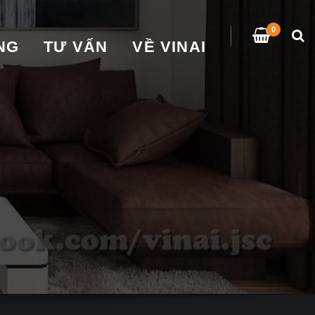
0
̀NG
TƯ VẤN
VỀ VINAI