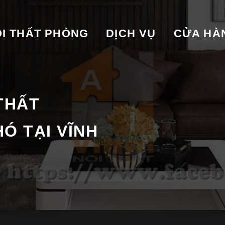
I THẤT PHÒNG
DỊCH VỤ
CỬA HA
 THẤT
Ó TẠI VĨNH