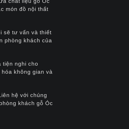
ữa chất liệu gỗ Óc
ác món đồ nội thất
 sẽ tư vấn và thiết
an phòng khách của
 tiện nghi cho
u hóa không gian và
Liên hệ với chúng
t phòng khách gỗ Óc