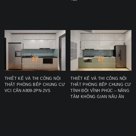
THIẾT KẾ VÀ THI CÔNG NỘI
THIẾT KẾ VÀ THI CÔNG NỘI
THẤT PHÒNG BẾP CHUNG CƯ
THẤT PHÒNG BẾP CHUNG CƯ
VCI CĂN A809-2PN-2VS
TỈNH ĐỘI VĨNH PHÚC – NÂNG
TẦM KHÔNG GIAN NẤU ĂN