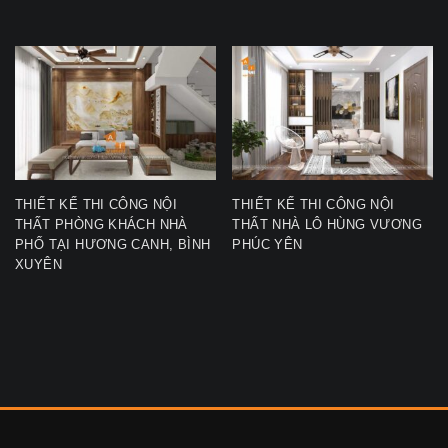
THIẾT KẾ THI CÔNG NỘI
THIẾT KẾ THI CÔNG NỘI
THẤT PHÒNG KHÁCH NHÀ
THẤT NHÀ LÔ HÙNG VƯƠNG
PHỐ TẠI HƯƠNG CANH, BÌNH
PHÚC YÊN
XUYÊN