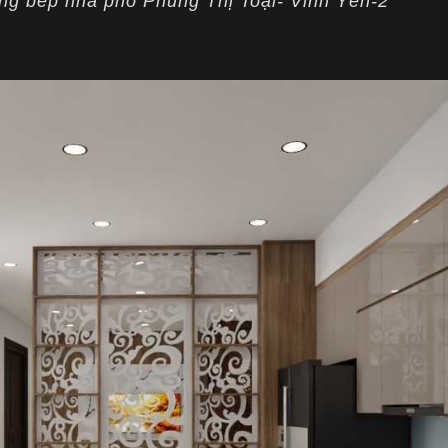
òng bếp nhà phố Phùng Thị Toại- Vĩnh Yên-2