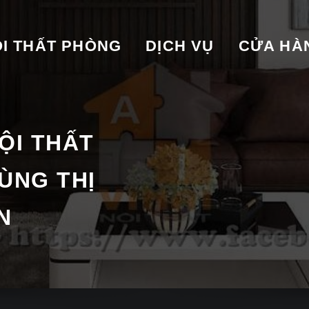
I THẤT PHÒNG
DỊCH VỤ
CỬA HA
ỘI THẤT
ÙNG THỊ
N