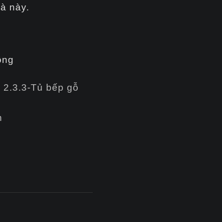
hà này.
ông
,
2.3.3-Tủ bếp gỗ
n