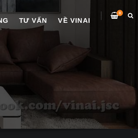
0
̀NG
TƯ VẤN
VỀ VINAI