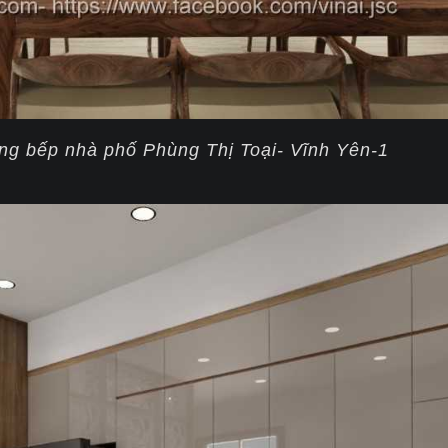
òng bếp nhà phố Phùng Thị Toại- Vĩnh Yên-1