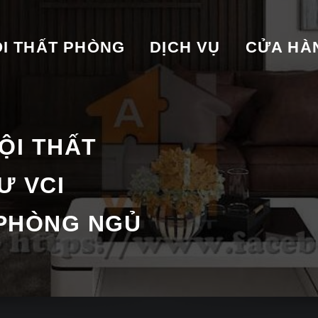
I THẤT PHÒNG
DỊCH VỤ
CỬA HA
ỘI THẤT
Ư VCI
 PHÒNG NGỦ