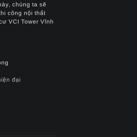
 này, chúng ta sẽ
thi công nội thất
cư VCI Tower Vĩnh
ông
iện đại