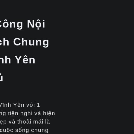
Công Nội
ch Chung
nh Yên
ủ
Vĩnh Yên với 1
g tiện nghi và hiện
p và thoải mái là
 cuộc sống chung