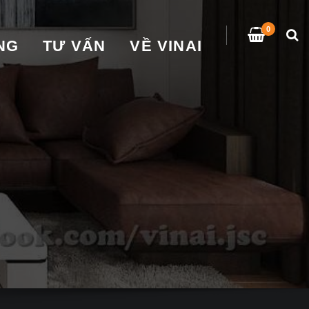
0
̀NG
TƯ VẤN
VỀ VINAI