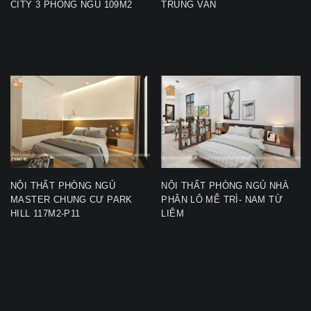
CITY 3 PHÒNG NGỦ 109M2
TRUNG VĂN
NỘI THẤT PHÒNG NGỦ
NỘI THẤT PHÒNG NGỦ NHÀ
MASTER CHUNG CƯ PARK
PHÂN LÔ MỄ TRÌ- NAM TỪ
HILL 117M2-P11
LIÊM