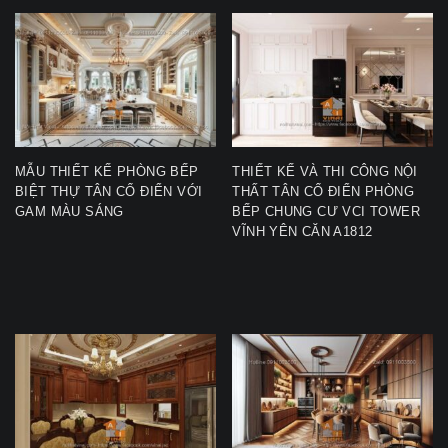
MẪU THIẾT KẾ PHÒNG BẾP
THIẾT KẾ VÀ THI CÔNG NỘI
BIỆT THỰ TÂN CỔ ĐIỂN VỚI
THẤT TÂN CỔ ĐIỂN PHÒNG
GAM MÀU SÁNG
BẾP CHUNG CƯ VCI TOWER
VĨNH YÊN CĂN A1812