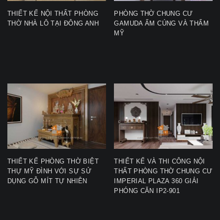
THIẾT KẾ NỘI THẤT PHÒNG
PHÒNG THỜ CHUNG CƯ
THỜ NHÀ LÔ TẠI ĐÔNG ANH
GAMUDA ẤM CÚNG VÀ THẨM
MỸ
THIẾT KẾ PHÒNG THỜ BIỆT
THIẾT KẾ VÀ THI CÔNG NỘI
THỰ MỸ ĐÌNH VỚI SỰ SỬ
THẤT PHÒNG THỜ CHUNG CƯ
DỤNG GỖ MÍT TỰ NHIÊN
IMPERIAL PLAZA 360 GIẢI
PHÓNG CĂN IP2-901