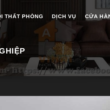
I THẤT PHÒNG
DỊCH VỤ
CỬA HA
GHIỆP