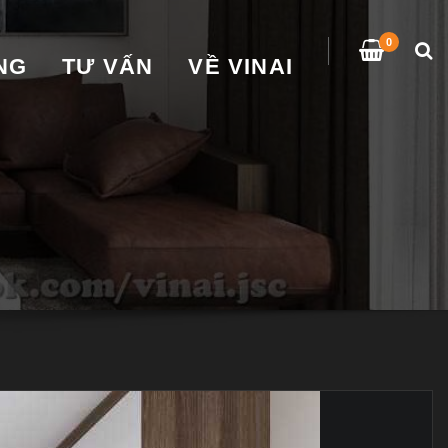
0
̀NG
TƯ VẤN
VỀ VINAI