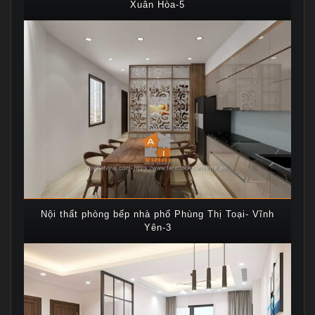
Xuân Hòa-5
Nội thất phòng bếp nhà phố Phùng Thị Toại- Vĩnh
Yên-3