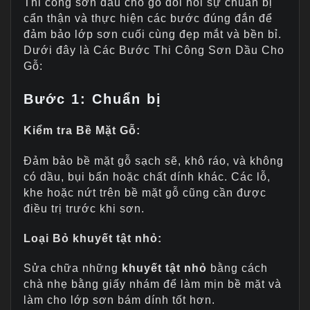
Thi công sơn dầu cho gỗ đòi hỏi sự chuẩn bị
cẩn thận và thực hiện các bước đúng đắn để
đảm bảo lớp sơn cuối cùng đẹp mắt và bền bỉ.
Dưới đây là Các Bước Thi Công Sơn Dầu Cho
Gỗ:
Bước 1: Chuẩn bị
Kiểm tra Bề Mặt Gỗ:
Đảm bảo bề mặt gỗ sạch sẽ, khô ráo, và không
có dầu, bụi bẩn hoặc chất dính khác. Các lỗ,
khe hoặc nứt trên bề mặt gỗ cũng cần được
điều trị trước khi sơn.
Loại Bỏ khuyết tật nhỏ:
Sửa chữa những
khuyết tật nhỏ
bằng cách
chà nhẹ bằng giấy nhám để làm mịn bề mặt và
làm cho lớp sơn bám dính tốt hơn.