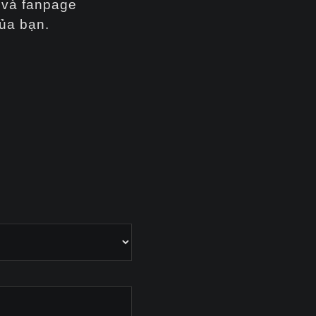
và fanpage
của bạn.