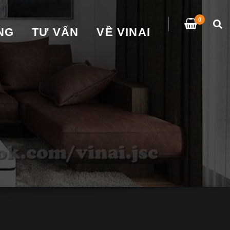
0
̀NG
TƯ VẤN
VỀ VINAI