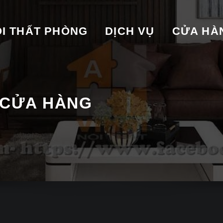
I THẤT PHÒNG
DỊCH VỤ
CỬA HA
 CỬA HÀNG