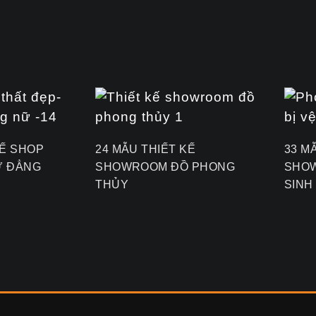
KẾ SHOP
24 MẪU THIẾT KẾ
33 M
Ữ ĐẲNG
SHOWROOM ĐỒ PHONG
SHOW
THỦY
SINH