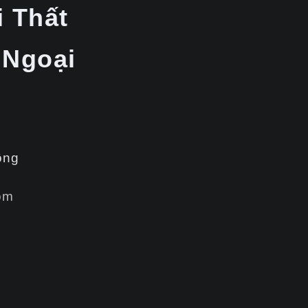
i Thất
 Ngoại
ông
om