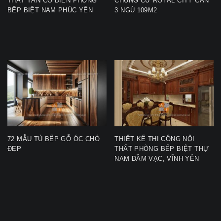
THẤT TÂN CỔ ĐIỂN PHÒNG
CHUNG CƯ ROYAL CITY CĂN
BẾP BIỆT NAM PHÚC YÊN
3 NGỦ 109M2
72 MẪU TỦ BẾP GỖ ÓC CHÓ
THIẾT KẾ THI CÔNG NỘI
ĐẸP
THẤT PHÒNG BẾP BIỆT THỰ
NAM ĐẦM VẠC, VĨNH YÊN