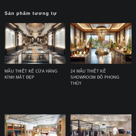
Sản phẩm tương tự
MẪU THIẾT KẾ CỬA HÀNG
24 MẪU THIẾT KẾ
KÍNH MẮT ĐẸP
SHOWROOM ĐỒ PHONG
THỦY