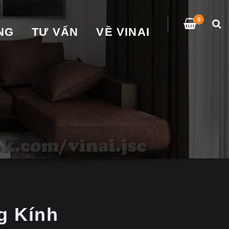
0
̀NG
TƯ VẤN
VỀ VINAI
g Kính