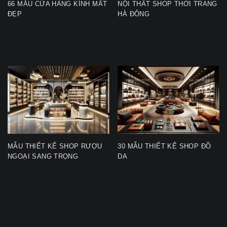
66 MẪU CỬA HÀNG KÍNH MẮT
NỘI THẤT SHOP THỜI TRANG
ĐẸP
HÀ ĐÔNG
MẪU THIẾT KẾ SHOP RƯỢU
30 MẪU THIẾT KẾ SHOP ĐỒ
NGOẠI SANG TRỌNG
DA