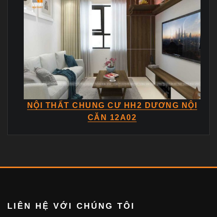
NỘI THẤT CHUNG CƯ HH2 DƯƠNG NỘI
CĂN 12A02
LIÊN HỆ VỚI CHÚNG TÔI