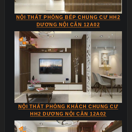
NỘI THẤT PHÒNG BẾP CHUNG CƯ HH2
DƯƠNG NỘI CĂN 12A02
NỘI THẤT PHÒNG KHÁCH CHUNG CƯ
HH2 DƯƠNG NỘI CĂN 12A02