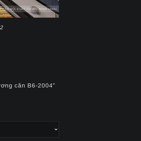
-2
ương căn B6-2004”