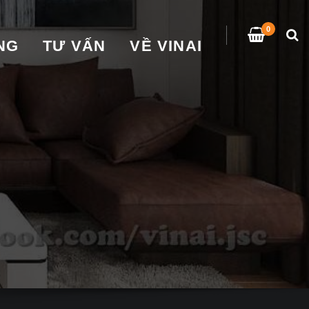
0
̀NG
TƯ VẤN
VỀ VINAI