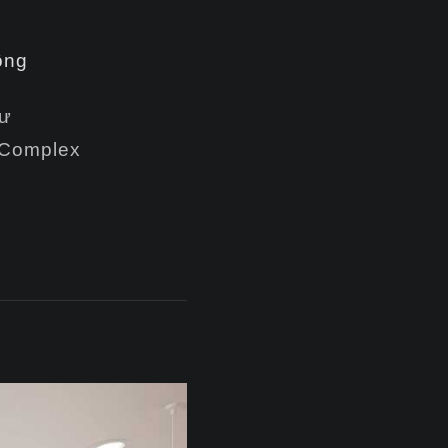
ông
cư
 Complex