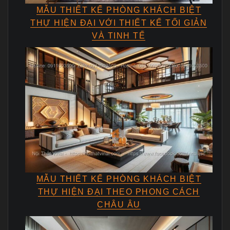
MẪU THIẾT KẾ PHÒNG KHÁCH BIỆT
THỰ HIỆN ĐẠI VỚI THIẾT KẾ TỐI GIẢN
VÀ TINH TẾ
MẪU THIẾT KẾ PHÒNG KHÁCH BIỆT
THỰ HIỆN ĐẠI THEO PHONG CÁCH
CHÂU ÂU