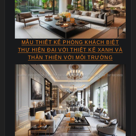
MẪU THIẾT KẾ PHÒNG KHÁCH BIỆT
THỰ HIỆN ĐẠI VỚI THIẾT KẾ XANH VÀ
THÂN THIỆN VỚI MÔI TRƯỜNG