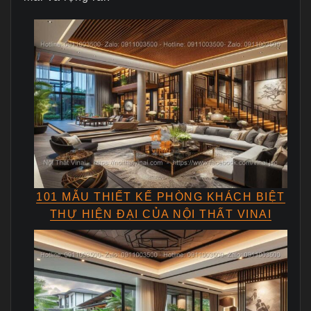
101 MẪU THIẾT KẾ PHÒNG KHÁCH BIỆT
THỰ HIỆN ĐẠI CỦA NỘI THẤT VINAI