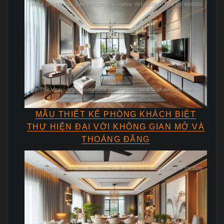
MẪU THIẾT KẾ PHÒNG KHÁCH BIỆT
THỰ HIỆN ĐẠI VỚI KHÔNG GIAN MỞ VÀ
THOÁNG ĐÃNG