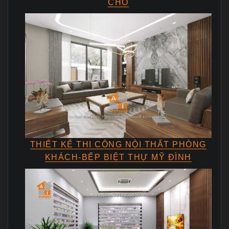
CHÓ
THIẾT KẾ THI CÔNG NỘI THẤT PHÒNG
KHÁCH-BẾP BIỆT THỰ MỸ ĐÌNH