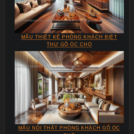
MẪU THIẾT KẾ PHÒNG KHÁCH BIỆT
THỰ GỖ ÓC CHÓ
MẪU NỘI THẤT PHÒNG KHÁCH GỖ ÓC