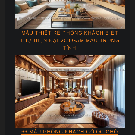
MẪU THIẾT KẾ PHÒNG KHÁCH BIỆT
THỰ HIỆN ĐẠI VỚI GAM MÀU TRUNG
TÍNH
66 MẪU PHÒNG KHÁCH GỖ ÓC CHÓ