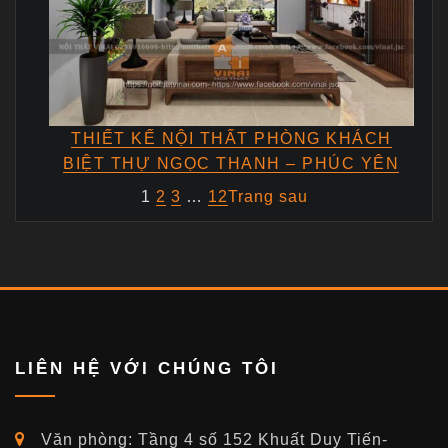
THIẾT KẾ NỘI THẤT PHÒNG KHÁCH
BIỆT THỰ NGỌC THANH – PHÚC YÊN
1
2
3
…
12
Trang sau
LIÊN HỆ VỚI CHÚNG TÔI
Văn phòng: Tầng 4 số 152 Khuất Duy Tiến-