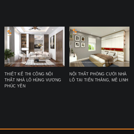
THIẾT KẾ THI CÔNG NỘI
NỘI THẤT PHÒNG CƯỚI NHÀ
THẤT NHÀ LÔ HÙNG VƯƠNG
LÔ TẠI TIẾN THẮNG, MÊ LINH
PHÚC YÊN