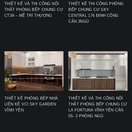
THIẾT KẾ VÀ THI CÔNG NỘI
THIẾT KẾ THI CÔNG PHÒNG
THẤT PHÒNG BẾP CHUNG CƯ
BẾP CHUNG CƯ SKY
CT3A – MỄ TRÌ THƯỢNG
CENTRAL 176 ĐỊNH CÔNG
CĂN 3NGỦ
THIẾT KẾ PHÒNG BẾP NHÀ
THIẾT KẾ VÀ THI CÔNG NỘI
LIỀN KỀ VCI SKY GARDEN
THẤT PHÒNG BẾP CHUNG CƯ
VĨNH YÊN
LA FORTUNA VĨNH YÊN CĂN
05- 3 PHÒNG NGỦ