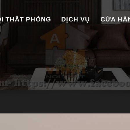
I THẤT PHÒNG
DỊCH VỤ
CỬA HA