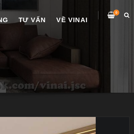
0
̀NG
TƯ VẤN
VỀ VINAI