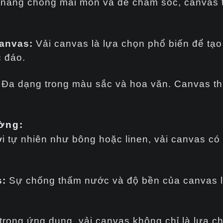
năng chống mài mòn và dễ chăm sóc, canvas t
anvas:
Vải canvas là lựa chọn phổ biến để tạo b
c đáo.
Đa dạng trong màu sắc và hoa văn. Canvas thíc
ờng:
 tự nhiên như bông hoặc linen, vải canvas có t
s:
Sự chống thấm nước và độ bền của canvas l
 trong ứng dụng, vải canvas không chỉ là lựa 